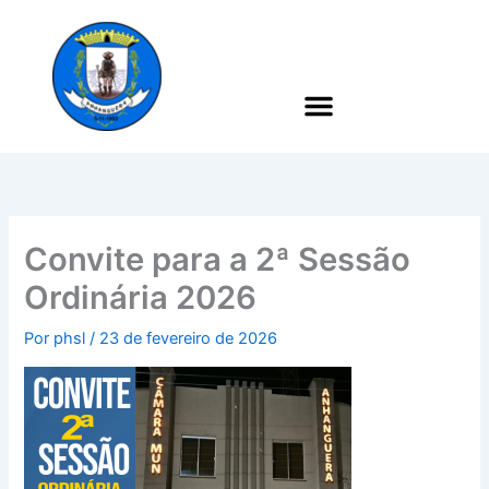
Ir
para
o
conteúdo
Convite para a 2ª Sessão
Ordinária 2026
Por
phsl
/
23 de fevereiro de 2026