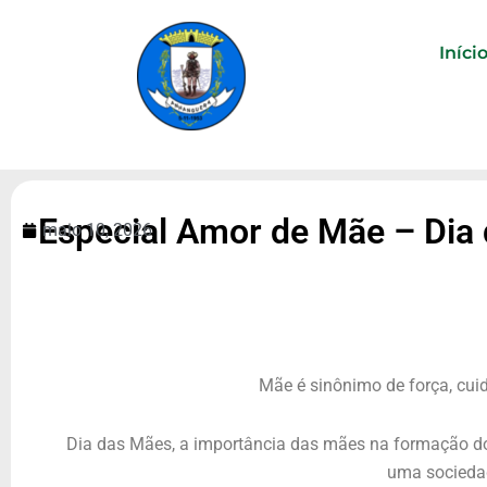
Ir
para
Iníci
o
conteúdo
Especial Amor de Mãe – Dia
maio 10, 2026
Mãe é sinônimo de força, cui
Dia das Mães, a importância das mães na formação dos
uma socieda