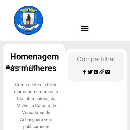
Ir
para
o
conteúdo
Homenagem
Compartilhar
às mulheres
março 8, 2026
Como neste dia 08 de
março comemora-se o
Dia Internacional da
Mulher, a Câmara de
Vereadores de
Anhanguera vem
publicamente