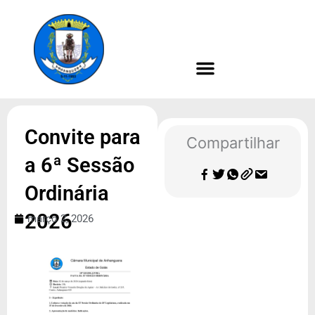
Ir
para
o
conteúdo
Convite para
Compartilhar
a 6ª Sessão
Ordinária
2026
março 2, 2026