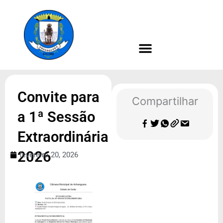
Ir
para
o
conteúdo
Convite para
Compartilhar
a 1ª Sessão
Extraordinária
2026
fevereiro 20, 2026