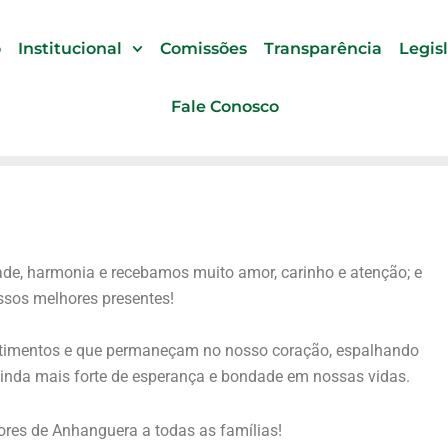
o
Institucional
Comissões
Transparência
Legis
Fale Conosco
ade, harmonia e recebamos muito amor, carinho e atenção; e
ssos melhores presentes!
ntimentos e que permaneçam no nosso coração, espalhando
 ainda mais forte de esperança e bondade em nossas vidas.
ores de Anhanguera a todas as famílias!