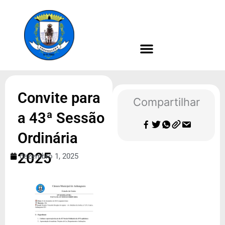
Ir
para
o
conteúdo
Convite para
Compartilhar
a 43ª Sessão
Ordinária
2025
dezembro 1, 2025