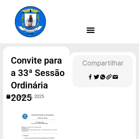
Ir
para
o
conteúdo
Convite para
Compartilhar
a 33ª Sessão
Ordinária
2025
outubro 6, 2025