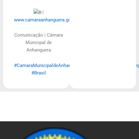
|
www.camaraanhanguera.go.gov.br
Comunicação | Câmara
Municipal de
Anhanguera
#CamaraMunicipaldeAnhanguera
#CamaraMunicipal
#Anhang
#Brasil