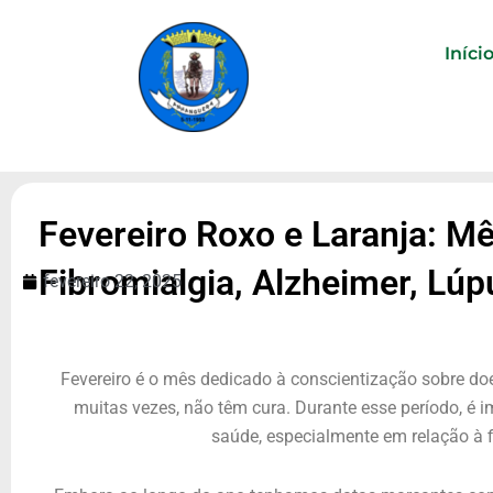
Ir
para
Iníci
o
conteúdo
Fevereiro Roxo e Laranja: M
Fibromialgia, Alzheimer, Lú
fevereiro 22, 2025
Fevereiro é o mês dedicado à conscientização sobre d
muitas vezes, não têm cura. Durante esse período, é 
saúde, especialmente em relação à f