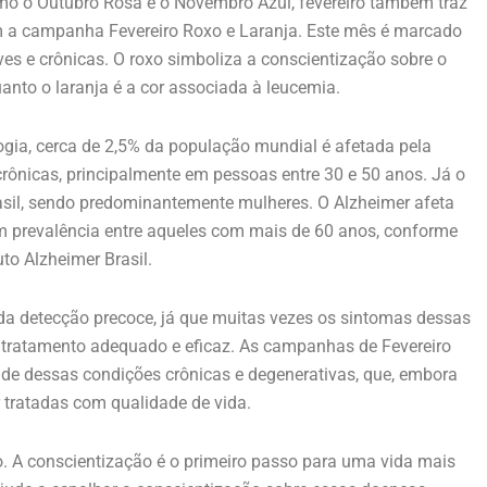
mo o Outubro Rosa e o Novembro Azul,
fevereiro também traz
om a campanha Fevereiro Roxo e Laranja. Este mês é marcado
ves e crônicas. O roxo simboliza a conscientização sobre o
uanto o laranja é a cor associada à leucemia.
gia, cerca de 2,5% da população mundial é afetada pela
rônicas, principalmente em pessoas entre 30 e 50 anos. Já o
rasil, sendo predominantemente mulheres. O Alzheimer afeta
m prevalência entre aqueles com mais de 60 anos, conforme
uto Alzheimer Brasil.
a detecção precoce, já que muitas vezes os sintomas dessas
o tratamento adequado e eficaz. As campanhas de Fevereiro
ade dessas condições crônicas e degenerativas, que, embora
 tratadas com qualidade de vida.
o. A conscientização é o primeiro passo para uma vida mais