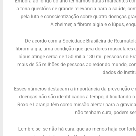
Embora ao longo do ano tenhamos datas marcantes co
à tona questões de grande relevância para a saúde, c
pela luta e conscientização sobre quatro doenças gra
Alzheimer, a fibromialgia e o lúpus, enq
De acordo com a Sociedade Brasileira de Reumatolo
fibromialgia, uma condição que gera dores musculares c
lúpus atinge cerca de 150 mil a 130 mil pessoas no B
mais de 55 milhões de pessoas ao redor do mundo, co
dados do Instit
Esses números destacam a importância da prevenção e d
doenças não são identificados a tempo, dificultando 
Roxo e Laranja têm como missão alertar para a gravid
não tenham cura, podem ser
Lembre-se: se não há cura, que ao menos haja confort